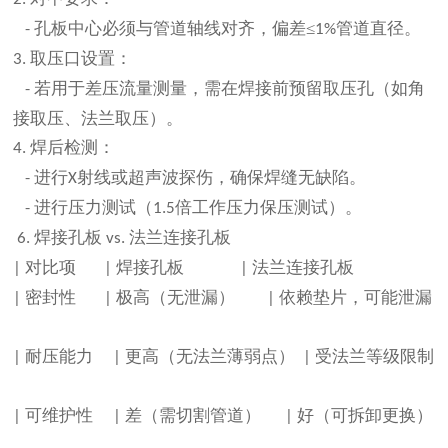
孔板中心必须与管道轴线对齐，偏差≤
管道直径。
-
1%
取压口设置：
3.
若用于差压流量测量，需在焊接前预留取压孔（如角
-
接取压、法兰取压）。
焊后检测：
4.
进行
射线或超声波探伤，确保焊缝无缺陷。
-
X
进行压力测试（
倍工作压力保压测试）。
-
1.5
焊接孔板
法兰连接孔板
6.
vs.
对比项
焊接孔板
法兰连接孔板
|
|
|
密封性
极高（无泄漏）
依赖垫片，可能泄漏
|
|
|
耐压能力
更高（无法兰薄弱点）
受法兰等级限制
|
|
|
可维护性
差（需切割管道）
好（可拆卸更换）
|
|
|