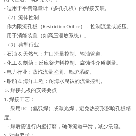
适用于平衡流量计（多孔孔板）的焊接安装。
-
（
）流体控制
2
作为限流孔板（
），控制流量或减压。
-
Restriction Orifice
用于消能装置（如高压泄放系统）。
-
（
）典型行业
3
石油
天然气：井口流量控制、输油管道。
-
&
化工
制药：反应釜进料控制、腐蚀性介质测量。
-
&
电力行业：蒸汽流量监测、锅炉系统。
-
船舶
海洋工程：耐海水腐蚀的流量控制。
-
&
焊接孔板的安装要点
5.
焊接工艺：
1.
采用
（氩弧焊）或激光焊，避免热变形影响孔板精
-
TIG
度。
焊后需进行内壁打磨，确保流道平滑，减少湍流。
-
对中要求：
2.