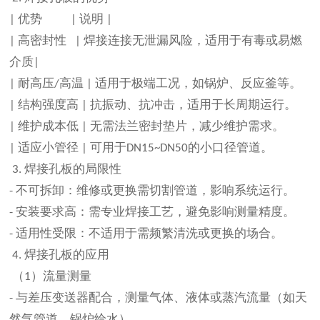
优势
说明
|
|
|
高密封性
焊接连接无泄漏风险，适用于有毒或易燃
|
|
介质
|
耐高压
高温
适用于极端工况，如锅炉、反应釜等。
|
/
|
结构强度高
抗振动、抗冲击，适用于长周期运行。
|
|
维护成本低
无需法兰密封垫片，减少维护需求。
|
|
适应小管径
可用于
的小口径管道。
|
|
DN15~DN50
焊接孔板的局限性
3.
不可拆卸：维修或更换需切割管道，影响系统运行。
-
安装要求高：需专业焊接工艺，避免影响测量精度。
-
适用性受限：不适用于需频繁清洗或更换的场合。
-
焊接孔板的应用
4.
（
）流量测量
1
与差压变送器配合，测量气体、液体或蒸汽流量（如天
-
然气管道、锅炉给水）。